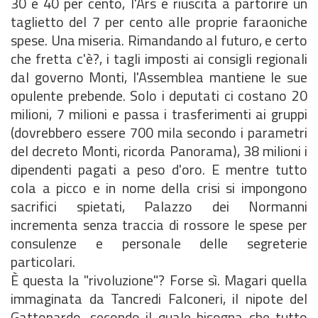
30 e 40 per cento, l'Ars è riuscita a partorire un
taglietto del 7 per cento alle proprie faraoniche
spese. Una miseria. Rimandando al futuro, e certo
che fretta c'è?, i tagli imposti ai consigli regionali
dal governo Monti, l'Assemblea mantiene le sue
opulente prebende. Solo i deputati ci costano 20
milioni, 7 milioni e passa i trasferimenti ai gruppi
(dovrebbero essere 700 mila secondo i parametri
del decreto Monti, ricorda Panorama), 38 milioni i
dipendenti pagati a peso d'oro. E mentre tutto
cola a picco e in nome della crisi si impongono
sacrifici spietati, Palazzo dei Normanni
incrementa senza traccia di rossore le spese per
consulenze e personale delle segreterie
particolari.
È questa la "rivoluzione"? Forse sì. Magari quella
immaginata da Tancredi Falconeri, il nipote del
Gattopardo, secondo il quale bisogna che tutto