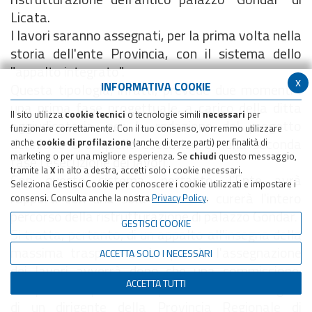
Licata.
I lavori saranno assegnati, per la prima volta nella
storia dell'ente Provincia, con il sistema dello
"appalto integrato".
x
INFORMATIVA COOKIE
Questa tipologia, infatti, prevede due momenti :
una prima fase progettuale, a carico della ditta
Il sito utilizza
cookie tecnici
o tecnologie simili
necessari
per
aggiudicataria, per la redazione del progetto
funzionare correttamente. Con il tuo consenso, vorremmo utilizzare
definitivo e di quello esecutivo e nella seconda
anche
cookie di profilazione
(anche di terze parti) per finalità di
marketing o per una migliore esperienza. Se
chiudi
questo messaggio,
fase l'esecuzione dei lavori.
tramite la
X
in alto a destra, accetti solo i cookie necessari.
Con questo sistema, pertanto, l'Ente avrà
Seleziona Gestisci Cookie per conoscere i cookie utilizzati e impostare i
rapporti con una sola ditta che curerà l'intero
consensi. Consulta anche la nostra
Privacy Policy
.
percorso della ristrutturazione di palazzo Gondar.
GESTISCI COOKIE
Si tratta, pertanto, di un appalto all'insegna della
massima trasparenza in quando l'assegnazione
ACCETTA SOLO I NECESSARI
dei lavori avverrà dopo che una commissione,
ACCETTA TUTTI
composta da personale specializzato dell'Urega e
di un dirigente della Provincia Regionale di