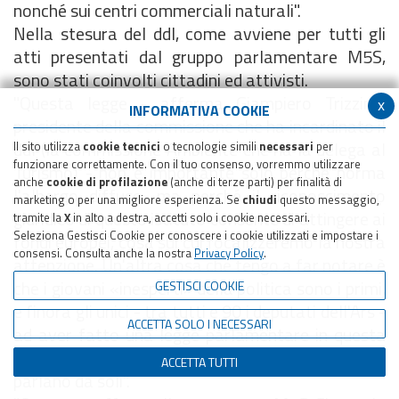
nonché sui centri commerciali naturali".
Nella stesura del ddl, come avviene per tutti gli
atti presentati dal gruppo parlamentare M5S,
sono stati coinvolti cittadini ed attivisti.
"Questa legge - afferma Giampiero Trizzino,
x
INFORMATIVA COOKIE
presidente della commissione che ha incardinato il
ddl (la commissione Ambiente che ha la delega al
Il sito utilizza
cookie tecnici
o tecnologie simili
necessari
per
funzionare correttamente. Con il tuo consenso, vorremmo utilizzare
Turismo) - non è importante solo perché norma
anche
cookie di profilazione
(anche di terze parti) per finalità di
l'albergo diffuso, ma perché il riconoscimento
marketing o per una migliore esperienza. Se
chiudi
questo messaggio,
giuridico di questo istituto consente di attingere ai
tramite la
X
in alto a destra, accetti solo i cookie necessari.
Seleziona Gestisci Cookie per conoscere i cookie utilizzati e impostare i
fondi europei, cosa sui cui focalizzeremo la nostra
consensi. Consulta anche la nostra
Privacy Policy
.
attenzione. Un'altra cosa che tengo a far notare è
che i giovani «inesperti» della politica sono i primi,
GESTISCI COOKIE
e finora gli unici - tra tutti e 90 i deputati dell'Ars -
ACCETTA SOLO I NECESSARI
ad aver fatto una legge parlamentare in questa
legislatura. Non è autocelebrazione, ma i fatti
ACCETTA TUTTI
parlano da soli".