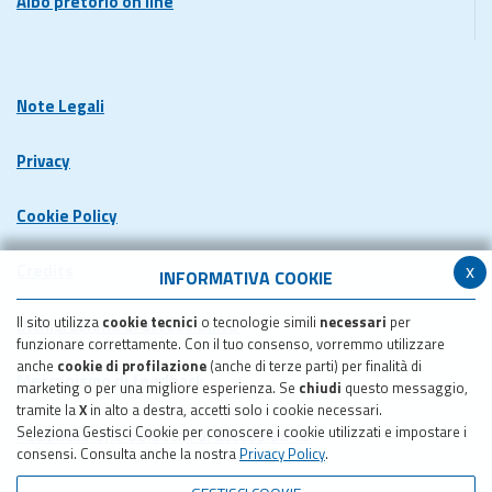
Albo pretorio on line
Note Legali
Privacy
Cookie Policy
x
Credits
INFORMATIVA COOKIE
Il sito utilizza
cookie tecnici
o tecnologie simili
necessari
per
Dichiarazione di accessibilita'
funzionare correttamente. Con il tuo consenso, vorremmo utilizzare
anche
cookie di profilazione
(anche di terze parti) per finalità di
Meccanismo di feedback
marketing o per una migliore esperienza. Se
chiudi
questo messaggio,
tramite la
X
in alto a destra, accetti solo i cookie necessari.
Seleziona Gestisci Cookie per conoscere i cookie utilizzati e impostare i
Pubblicazione obiettivi di accessibilita'
consensi. Consulta anche la nostra
Privacy Policy
.