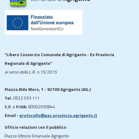
"Libero Consorzio Comunale di Agrigento - Ex Provincia
Regionale di Agrigento"
ai sensi della L.R. n.15/2015
Piazza Aldo Moro, 1 - 92100 Agrigento (AG.)
Tel.
0922 593 111
C.F.
e
P.IVA:
80002590844
Email -
protocollo@pec.provincia.agrigento.it
Ufficio relazioni con il pubblico
Piazza Vittorio Emanuele Agrigento