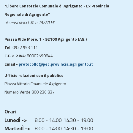
"Libero Consorzio Comunale di Agrigento - Ex Provincia
Regionale di Agrigento"
ai sensi della L.R. n.15/2015
Piazza Aldo Moro, 1 - 92100 Agrigento (AG.)
Tel.
0922 593 111
C.F.
e
P.IVA:
80002590844
Email -
protocollo@pec.provincia.agrigento.it
Ufficio relazioni con il pubblico
Piazza Vittorio Emanuele Agrigento
Numero Verde 800 236 837
Orari
LunedÌ ->
8:00 - 14:00
14:30 - 19:00
MartedÌ ->
8:00 - 14:00
14:30 - 19:00