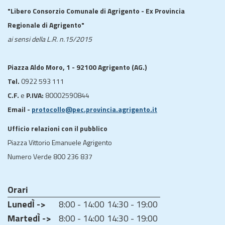
"Libero Consorzio Comunale di Agrigento - Ex Provincia
Regionale di Agrigento"
ai sensi della L.R. n.15/2015
Piazza Aldo Moro, 1 - 92100 Agrigento (AG.)
Tel.
0922 593 111
C.F.
e
P.IVA:
80002590844
Email -
protocollo@pec.provincia.agrigento.it
Ufficio relazioni con il pubblico
Piazza Vittorio Emanuele Agrigento
Numero Verde 800 236 837
Orari
LunedÌ ->
8:00 - 14:00
14:30 - 19:00
MartedÌ ->
8:00 - 14:00
14:30 - 19:00