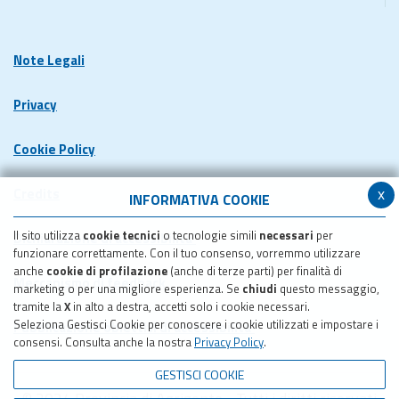
Note Legali
Privacy
Cookie Policy
x
Credits
INFORMATIVA COOKIE
Il sito utilizza
cookie tecnici
o tecnologie simili
necessari
per
Dichiarazione di accessibilita'
funzionare correttamente. Con il tuo consenso, vorremmo utilizzare
anche
cookie di profilazione
(anche di terze parti) per finalità di
Meccanismo di feedback
marketing o per una migliore esperienza. Se
chiudi
questo messaggio,
tramite la
X
in alto a destra, accetti solo i cookie necessari.
Seleziona Gestisci Cookie per conoscere i cookie utilizzati e impostare i
Pubblicazione obiettivi di accessibilita'
consensi. Consulta anche la nostra
Privacy Policy
.
GESTISCI COOKIE
© 2024 Provincia di Agrigento - Tutti i diritti riservati