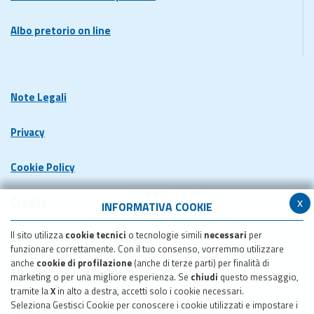
Albo pretorio on line
Note Legali
Privacy
Cookie Policy
x
Credits
INFORMATIVA COOKIE
Il sito utilizza
cookie tecnici
o tecnologie simili
necessari
per
Dichiarazione di accessibilita'
funzionare correttamente. Con il tuo consenso, vorremmo utilizzare
anche
cookie di profilazione
(anche di terze parti) per finalità di
Meccanismo di feedback
marketing o per una migliore esperienza. Se
chiudi
questo messaggio,
tramite la
X
in alto a destra, accetti solo i cookie necessari.
Seleziona Gestisci Cookie per conoscere i cookie utilizzati e impostare i
Pubblicazione obiettivi di accessibilita'