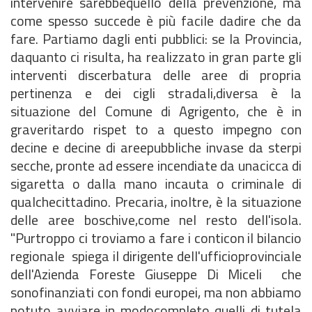
intervenire sarebbequello della prevenzione, ma
come spesso succede è più facile dadire che da
fare. Partiamo dagli enti pubblici: se la Provincia,
daquanto ci risulta, ha realizzato in gran parte gli
interventi discerbatura delle aree di propria
pertinenza e dei cigli stradali,diversa è la
situazione del Comune di Agrigento, che è in
graveritardo rispet to a questo impegno con
decine e decine di areepubbliche invase da sterpi
secche, pronte ad essere incendiate da unacicca di
sigaretta o dalla mano incauta o criminale di
qualchecittadino. Precaria, inoltre, è la situazione
delle aree boschive,come nel resto dell'isola.
"Purtroppo ci troviamo a fare i conticon il bilancio
regionale  spiega il dirigente dell'ufficioprovinciale
dell'Azienda Foreste Giuseppe Di Miceli  che
sonofinanziati con fondi europei, ma non abbiamo
potuto avviare in modocompleto quelli di tutela