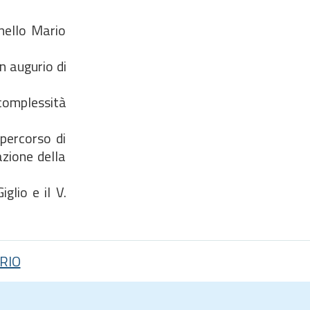
nnello Mario
n augurio di
complessità
 percorso di
azione della
glio e il V.
RIO