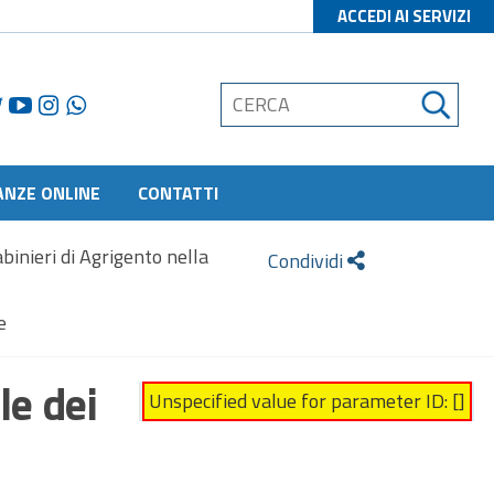
ACCEDI AI SERVIZI
ANZE ONLINE
CONTATTI
binieri di Agrigento nella
Condividi
e
le dei
Unspecified value for parameter ID: []