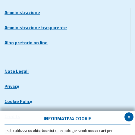
Amministrazione
Amministrazione trasparente
Albo pretorio on line
Note Legali
Privacy
Cookie Policy
x
Credits
INFORMATIVA COOKIE
Il sito utilizza
cookie tecnici
o tecnologie simili
necessari
per
Dichiarazione di accessibilita'