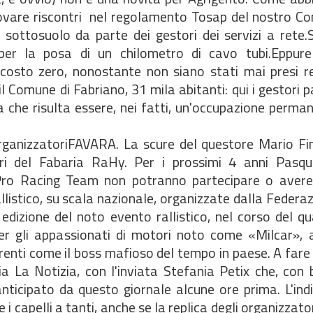
trovare riscontri  nel regolamento Tosap del nostro 
 sottosuolo da parte dei gestori dei servizi a rete.
per la posa di un chilometro di cavo tubi.Eppure 
costo zero, nonostante non siano stati mai presi r
 Comune di Fabriano, 31 mila abitanti: qui i gestori 
a che risulta essere, nei fatti, un'occupazione perma
ganizzatoriFAVARA. La scure del questore Mario Fin
ri del Fabaria RaHy. Per i prossimi 4 anni Pasq
ro Racing Team non potranno partecipare o aver
allistico, su scala nazionale, organizzate dalla Federa
edizione del noto evento rallistico, nel corso del q
per gli appassionati di motori noto come «Milcar», 
renti come il boss mafioso del tempo in paese. A fare 
a La Notizia, con l'inviata Stefania Petix che, con 
nticipato da questo giornale alcune ore prima. L'ind
e i capelli a tanti, anche se la replica degli organizzat