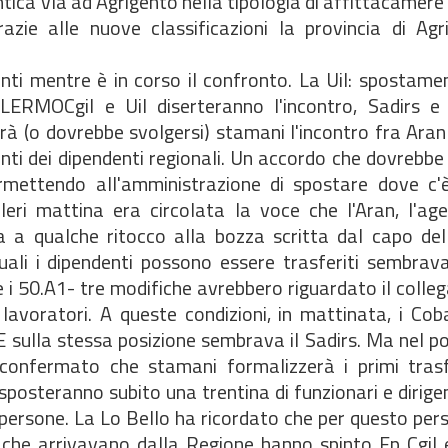
ica Via ad Agrigento nella tipologia di affittacamere 
ie alle nuove classificazioni la provincia di Agr
nti mentre è in corso il confronto. La Uil: spostame
PALERMOCgil e Uil diserteranno l'incontro, Sadirs 
rà (o dovrebbe svolgersi) stamani l'incontro fra Aran
enti dei dipendenti regionali. Un accordo che dovrebb
permettendo all'amministrazione di spostare dove c'è
eri mattina era circolata la voce che l'Aran, l'age
a a qualche ritocco alla bozza scritta dal capo del
ali i dipendenti possono essere trasferiti sembrav
e i 50.A1- tre modifiche avrebbero riguardato il coll
i lavoratori. A queste condizioni, in mattinata, i C
 E sulla stessa posizione sembrava il Sadirs. Ma nel p
confermato che stamani formalizzerà i primi trasf
sposteranno subito una trentina di funzionari e dirige
6 persone. La Lo Bello ha ricordato che per questo pe
 che arrivavano dalla Regione hanno spinto Fp Cgil e