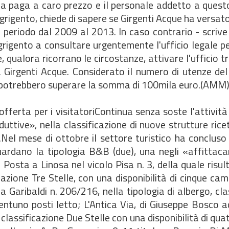
 la paga a caro prezzo e il personale addetto a quest
Agrigento, chiede di sapere se Girgenti Acque ha versa
 periodo dal 2009 al 2013. In caso contrario - scrive
rigento a consultare urgentemente l'ufficio legale pe
e, qualora ricorrano le circostanze, attivare l'ufficio t
 Girgenti Acque. Considerato il numero di utenze del
i, potrebbero superare la somma di 100mila euro.(AMM
offerta per i visitatoriContinua senza soste l'attività
ttive», nella classificazione di nuove strutture ricet
.Nel mese di ottobre il settore turistico ha concluso l
guardano la tipologia B&B (due), una negli «affittac
osta a Linosa nel vicolo Pisa n. 3, della quale risulta
cazione Tre Stelle, con una disponibilità di cinque cam
 Garibaldi n. 206/216, nella tipologia di albergo, cla
entuno posti letto; L'Antica Via, di Giuseppe Bosco 
re classificazione Due Stelle con una disponibilità di qu