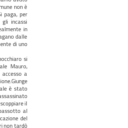
Comune non è
Si paga, per
gli incassi
ealmente in
pagano dalle
nente di uno
occhiaro si
uale Mauro,
e accesso a
zione.Giunge
uale è stato
assassinato
scoppiare il
bassotto al
icazione del
ori non tardò