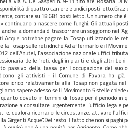
nella via A. De Gasperi n. 9-11 titolare Rosaria Di 
isponibilità di quattro camere e undici posti letto.Grazi
lmente, contare su 18.681 posti letto. Un numero che è
» continuano a nascere come funghi. Gli attuali post
anche la domanda di trascorrere un soggiorno nell'Ag
ue potrebbe pagare la Tosap utilizzando le reti 
 la Tosap sulle reti idriche.Ad affermarlo è il Movime
2 dell'Anutel, l'associazione nazionale uffici tributar
sionaria delle "reti, degli impianti e degli altri beni
tto passivo della tassa per l'occupazione del suolo
 dicono gli attivisti - il Comune di Favara ha già
ore idrico relativamente alla Tosap non pagata nel 
ogliamo sapere adesso se Il Movimento 5 stelle chiede 
uanto dovuto in termini di Tosap per il periodo in q
razione a consultare urgentemente l'ufficio legale pe
ati e, qualora ricorrano le circostanze, attivare l'uffic
 Girgenti Acque".Del resto il fatto che non si paghi per
a, è ovvio) non è una novità per Agrigento. Come ab