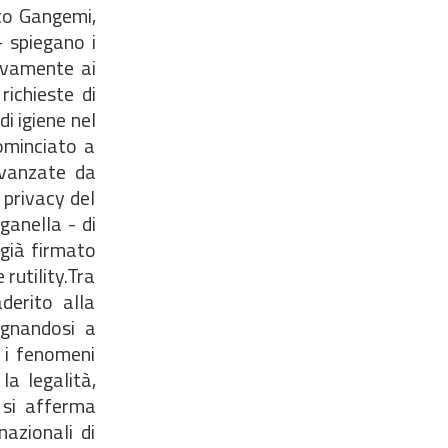
nco Gangemi,
 spiegano i
tivamente ai
richieste di
i igiene nel
cominciato a
 avanzate da
 privacy del
anella - di
 già firmato
rutility.Tra
derito alla
egnandosi a
e i fenomeni
la legalità,
 si afferma
nazionali di