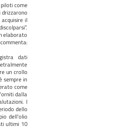
 piloti come
i drizzarono
acquisire il
iscolparsi".
un elaborato
o commenta:
stra dati
metralmente
re un crollo
 è sempre in
iderato come
forniti dalla
utazioni. I
eriodo dello
o dell'olio
ti ultimi 10