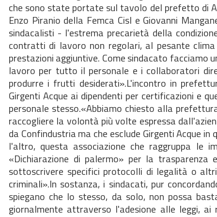
che sono state portate sul tavolo del prefetto di Ag
Enzo Piranio della Femca Cisl e Giovanni Manganel
sindacalisti - l'estrema precarietà della condizio
contratti di lavoro non regolari, al pesante clima c
prestazioni aggiuntive. Come sindacato facciamo un g
lavoro per tutto il personale e i collaboratori dir
produrre i frutti desiderati».L'incontro in prefet
Girgenti Acque ai dipendenti per certificazioni e que
personale stesso.«Abbiamo chiesto alla prefettura
raccogliere la volontà più volte espressa dall'azien
da Confindustria ma che esclude Girgenti Acque in qu
l'altro, questa associazione che raggruppa le imp
«Dichiarazione di palermo» per la trasparenza e 
sottoscrivere specifici protocolli di legalità o al
criminali».In sostanza, i sindacati, pur concordando
spiegano che lo stesso, da solo, non possa bast
giornalmente attraverso l'adesione alle leggi, ai r