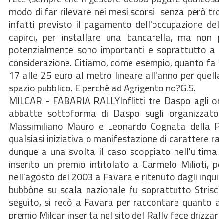
modo di far rilevare nei mesi scorsi  senza però 
infatti previsto il pagamento dell'occupazione del
capirci, per installare una bancarella, ma non 
potenzialmente sono importanti e soprattutto a 
considerazione. Citiamo, come esempio, quanto fa il
17 alle 25 euro al metro lineare all'anno per quell
spazio pubblico. E perché ad Agrigento no?G.S.
MILCAR - FABARIA RALLYInflitti tre Daspo agli or
abbatte sottoforma di Daspo sugli organizzato
Massimiliano Mauro e Leonardo Cognata della P
qualsiasi iniziativa o manifestazione di carattere r
dunque a una svolta il caso scoppiato nell'ultima 
inserito un premio intitolato a Carmelo Milioti, 
nell'agosto del 2003 a Favara e ritenuto dagli inqui
bubbòne su scala nazionale fu soprattutto Strisci
seguito, si recò a Favara per raccontare quanto a
premio Milcar inserita nel sito del Rally fece drizzar