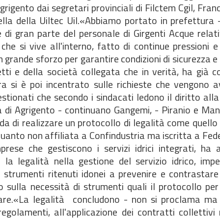
rigento dai segretari provinciali di Filctem Cgil, Fra
la della Uiltec Uil.«Abbiamo portato in prefettura -
ne di gran parte del personale di Girgenti Acque rela
he si vive all'interno, fatto di continue pressioni e 
rande sforzo per garantire condizioni di sicurezza e d
etti e della società collegata che in verità, ha già 
tura si è poi incentrato sulle richieste che vengono
stionati che secondo i sindacati ledono il diritto alla
 di Agrigento - continuano Gangemi, - Piranio e Mang
da di realizzare un protocollo di legalità come quello
anto non affiliata a Confindustria ma iscritta a Fede 
rese che gestiscono i servizi idrici integrati, ha a
la legalità nella gestione del servizio idrico, imp
tri strumenti ritenuti idonei a prevenire e contrastar
 sulla necessità di strumenti quali il protocollo per 
are.«La legalità  concludono - non si proclama ma
egolamenti, all'applicazione dei contratti collettivi 