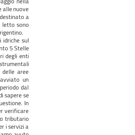
Maggio nella
e alle nuove
 destinato a
i letto sono
rigentino.
idriche sul
nto 5 Stelle
i degli enti
 strumentali
 delle aree
 avviato un
periodo dal
di sapere se
uestione. In
r verificare
io tributario
 i servizi a
biamo avuto