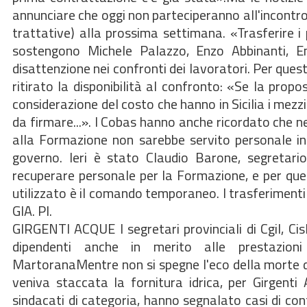
annunciare che oggi non parteciperanno all'incontro d
trattative) alla prossima settimana. «Trasferire i 
sostengono Michele Palazzo, Enzo Abbinanti, 
disattenzione nei confronti dei lavoratori. Per qu
ritirato la disponibilità al confronto: «Se la pro
considerazione del costo che hanno in Sicilia i mezz
da firmare...». I Cobas hanno anche ricordato che ne
alla Formazione non sarebbe servito personale in 
governo. Ieri è stato Claudio Barone, segretari
recuperare personale per la Formazione, e per que
utilizzato è il comando temporaneo. I trasferiment
GIA. PI.
GIRGENTI ACQUE I segretari provinciali di Cgil, Cis
dipendenti anche in merito alle prestazio
MartoranaMentre non si spegne l'eco della morte de
veniva staccata la fornitura idrica, per Girgenti
sindacati di categoria, hanno segnalato casi di cont