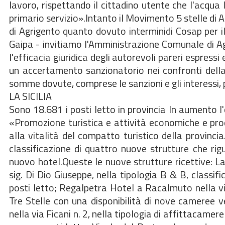
lavoro, rispettando il cittadino utente che l'acqua
primario servizio».Intanto il Movimento 5 stelle di 
di Agrigento quanto dovuto interminidi Cosap per il
Gaipa - invitiamo l'Amministrazione Comunale di Ag
l'efficacia giuridica degli autorevoli pareri espressi 
un accertamento sanzionatorio nei confronti della
somme dovute, comprese le sanzioni e gli interess
LA SICILIA
Sono 18.681 i posti letto in provincia In aumento l'
«Promozione turistica e attività economiche e produ
alla vitalità del compatto turistico della provincia
classificazione di quattro nuove strutture che ri
nuovo hotel.Queste le nuove strutture ricettive: La P
sig. Di Dio Giuseppe, nella tipologia B & B, classifi
posti letto; Regalpetra Hotel a Racalmuto nella via
Tre Stelle con una disponibilità di nove cameree v
nella via Ficani n. 2, nella tipologia di affittacame