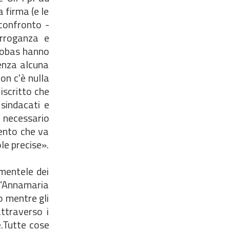
 firma (e le
 confronto -
rroganza e
 Cobas hanno
senza alcuna
on c'è nulla
iscritto che
sindacati e
 necessario
mento che va
le precise».
amentele dei
"Annamaria
o mentre gli
attraverso i
e.Tutte cose