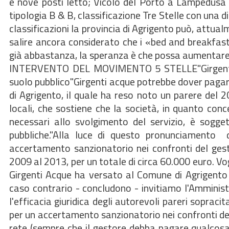
e nove posti letto; Vicolo del Porto a Lampedusa 
tipologia B & B, classificazione Tre Stelle con una d
classificazioni la provincia di Agrigento può, attua
salire ancora considerato che i «bed and breakfast
già abbastanza, la speranza è che possa aumentare 
INTERVENTO DEL MOVIMENTO 5 STELLE"Girgenti Acq
suolo pubblico"Girgenti acque potrebbe dover pagare
di Agrigento, il quale ha reso noto un parere del 201
locali, che sostiene che la società, in quanto conces
necessari allo svolgimento del servizio, è sogge
pubbliche."Alla luce di questo pronunciamento 
accertamento sanzionatorio nei confronti del gest
2009 al 2013, per un totale di circa 60.000 euro. V
Girgenti Acque ha versato al Comune di Agrigento q
caso contrario - concludono - invitiamo l'Amminist
l'efficacia giuridica degli autorevoli pareri sopracit
per un accertamento sanzionatorio nei confronti della
rete (sempre che il gestore debba pagare qualcos