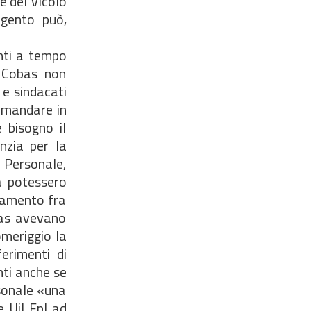
e del Vicolo
igento può,
nti a tempo
e Cobas non
 e sindacati
e mandare in
 bisogno il
nzia per la
 Personale,
a potessero
egamento fra
obas avevano
omeriggio la
erimenti di
nti anche se
rsonale «una
 Uil Fpl ad