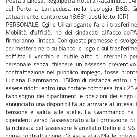
Posta a Linosa, Regalpetra Hotel a Racalmuto, L'Ant
del Porto a Lampedusa nella tipologia B&B. Graz
attualmente, contare su 18.681 posti letto. (CR)
PERSONALE. Cgil e Uil:arrogante fare i trasferime
Mobilità d'ufficiò, no dei sindacati all'accordo
firmeranno l'intesa. Con queste premesse si svolge
per mettere nero su bianco le regole sui trasferim
soffitta il vecchio e inutile atto di interpello 
personale senza chiedere un assenso preventivo.I
contrattazione nel pubblico impiego, fosse pront
Luciana Giammanco. 150km di distanza entro i qu
essere ridotti entro una forbice compresa fra i 25 
fabbisogno dei dipartimenti e posizioni dei singol
annunciato una disponibilità ad arrivare all'intesa.
tensione è salita alle stelle, La Giammanco ha 
dipendenti verso l'assessorato alla Formazione. Si 
la richiesta dell'assessore MariellaLo Bello è di 9
prima contrattazione c'è già stata».Ma le notizie