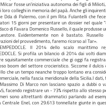
lcar fosse un'iniziativa autonoma dei figli di Milioti,
ai loro colleghi in memoria del papà. Anche gli inquirent
 e Dda di Palermo, con il pm Rita Fulantelli che fece 
atori 15 giorni per presentare un dossier nel quale "d
ndaco di Favara Domenico Russello, il quale produsse 
Questore. Evidentemente non è bastato. Russell
vazioni del provvedimento, faremo ricorso al Tar».
EDOCLE. Il 2014 dello scalo marittimo regi
LE. Si profila un bilancio di 2014 dai volti dia
ore squisitamente commerciale che gi oggi fa registra
oroso boom del settore crocieristico. Siccome il dulcis
 quello che un tempo neanche troppo lontano era cons
erciale, nella fascia meridionale della Sicilia.I dati, 
Massimo Di Marco non lasciano spazio a dubbi o val
 45, facendo registrare un - 73% rispetto allo stesso p
meri sono altrettanti drammatici parlando ad esempi
 Centrale Enel, con 29.613 tonnellate giunte in ques