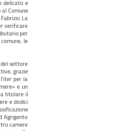
o delicato e
to al Comune
 Fabrizio La
r verificare
ributario per
 comune, le
)
 del settore
tive, grazie
'iter per la
amere» e un
 titolare il
ere e dodici
ssificazione
ad Agrigento
attro camere