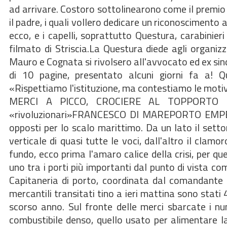
ad arrivare. Costoro sottolinearono come il premio Mi
il padre, i quali vollero dedicare un riconoscimento 
ecco, e i capelli, soprattutto Questura, carabinieri
filmato di Striscia.La Questura diede agli organizz
Mauro e Cognata si rivolsero all'avvocato ed ex si
di 10 pagine, presentato alcuni giorni fa a! 
«Rispettiamo l'istituzione, ma contestiamo le moti
MERCI A PICCO, CROCIERE AL TOPPORTO EMP
«rivoluzionari»FRANCESCO DI MAREPORTO EMPEDOC
opposti per lo scalo marittimo. Da un lato il sett
verticale di quasi tutte le voci, dall'altro il clam
fundo, ecco prima l'amaro calice della crisi, per
uno tra i porti più importanti dal punto di vista comm
Capitaneria di porto, coordinata dal comandante 
mercantili transitati tino a ieri mattina sono stati
scorso anno. Sul fronte delle merci sbarcate i nu
combustibile denso, quello usato per alimentare la