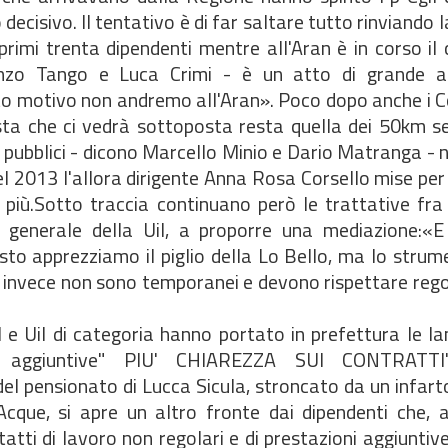
ecisivo. Il tentativo è di far saltare tutto rinviando la
primi trenta dipendenti mentre all'Aran è in corso il
Enzo Tango e Luca Crimi - è un atto di grande a
esto motivo non andremo all'Aran». Poco dopo anche i
posta che ci vedrà sottoposta resta quella dei 50km 
i pubblici - dicono Marcello Minio e Dario Matranga - n
l 2013 l'allora dirigente Anna Rosa Corsello mise per 
più.Sotto traccia continuano però le trattative fra 
o generale della Uil, a proporre una mediazione:«E
sto apprezziamo il piglio della Lo Bello, ma lo stru
i invece non sono temporanei e devono rispettare rego
l e Uil di categoria hanno portato in prefettura le l
ni aggiuntive" PIU' CHIAREZZA SUI CONTRATTI
l pensionato di Lucca Sicula, stroncato da un infart
 Acque, si apre un altro fronte dai dipendenti che, 
atti di lavoro non regolari e di prestazioni aggiuntiv