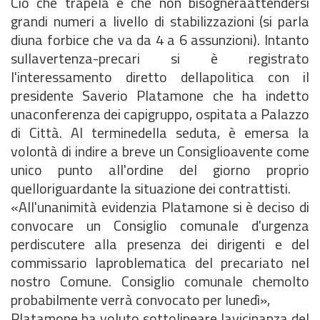
Ciò che trapela è che non bisogneràattendersi
grandi numeri a livello di stabilizzazioni (si parla
diuna forbice che va da 4 a 6 assunzioni). Intanto
sullavertenza-precari si è registrato
l'interessamento diretto dellapolitica con il
presidente Saverio Platamone che ha indetto
unaconferenza dei capigruppo, ospitata a Palazzo
di Città. AI terminedella seduta, è emersa la
volontà di indire a breve un Consiglioavente come
unico punto all'ordine del giorno proprio
quelloriguardante la situazione dei contrattisti.
«All'unanimità evidenzia Platamone si è deciso di
convocare un Consiglio comunale d'urgenza
perdiscutere alla presenza dei dirigenti e del
commissario laproblematica del precariato nel
nostro Comune. Consiglio comunale chemolto
probabilmente verrà convocato per lunedì»,
Platamone ha voluto sottolineare lavicinanza del