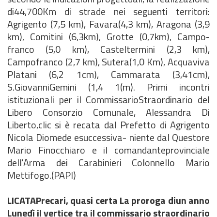
di44,700Km di strade nei seguenti territori:
Agrigento (7,5 km), Favara(4,3 km), Aragona (3,9
km), Comitini (6,3km), Grotte (0,7km), Campo-
franco (5,0 km), Casteltermini (2,3 km),
Campofranco (2,7 km), Sutera(1,0 Km), Acquaviva
Platani (6,2 1cm), Cammarata (3,41cm),
S.GiovanniGemini (1,4 1(m). Primi incontri
istituzionali per il CommissarioStraordinario del
Libero Consorzio Comunale, Alessandra Di
Liberto,clic si è recata dal Prefetto di Agrigento
Nicola Diomede esuccessiva- niente dal Questore
Mario Finocchiaro e il comandanteprovinciale
dell'Arma dei Carabinieri Colonnello Mario
Mettifogo.(PAPI)
LICATA
Precari, quasi certa La proroga diun anno
Lunedì il vertice tra il commissario straordinario