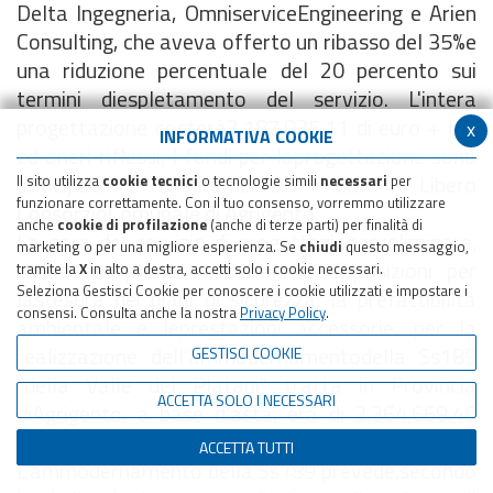
Delta Ingegneria, OmniserviceEngineering e Arien
Consulting, che aveva offerto un ribasso del 35%e
una riduzione percentuale del 20 percento sui
termini diespletamento del servizio. L'intera
progettazione costerà2.187.035,11 di euro + Iva
x
INFORMATIVA COOKIE
ed oneri riflessi. I fondi per laprogettazione sono
anticipati direttamente dal Libero
Il sito utilizza
cookie tecnici
o tecnologie simili
necessari
per
funzionare correttamente. Con il tuo consenso, vorremmo utilizzare
ConsorzioComunale di Agrigento.
anche
cookie di profilazione
(anche di terze parti) per finalità di
La gara del servizio di progettazionepreliminare,
marketing o per una migliore esperienza. Se
chiudi
questo messaggio,
incluse le prime indicazioni e disposizioni per
tramite la
X
in alto a destra, accetti solo i cookie necessari.
Seleziona Gestisci Cookie per conoscere i cookie utilizzati e impostare i
lastesura dei piani di sicurezza, la prefattibilità
consensi. Consulta anche la nostra
Privacy Policy
.
ambientale e leprestazioni accessorie, per la
realizzazione dell'ammodernamentodella Ss189
GESTISCI COOKIE
"della Valle del Platani" tratta in Provincia
ACCETTA SOLO I NECESSARI
diAgrigento, a base d'asta, era di 3.364.669,40
euro, escluso IVA edoneri riflessi.
ACCETTA TUTTI
L'ammodernamento della Ss189 prevede,secondo