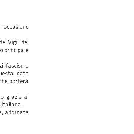
in occasione
i Vigili del
o principale
azi-fascismo
Questa data
 che porterà
mo grazie al
 italiana.
ia, adornata