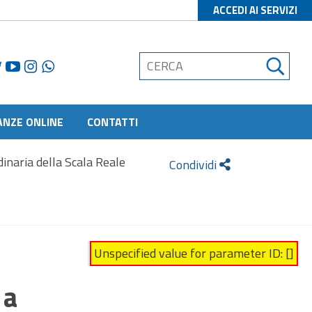
ACCEDI AI SERVIZI
ANZE ONLINE
CONTATTI
dinaria della Scala Reale
Condividi
Unspecified value for parameter ID: []
 a