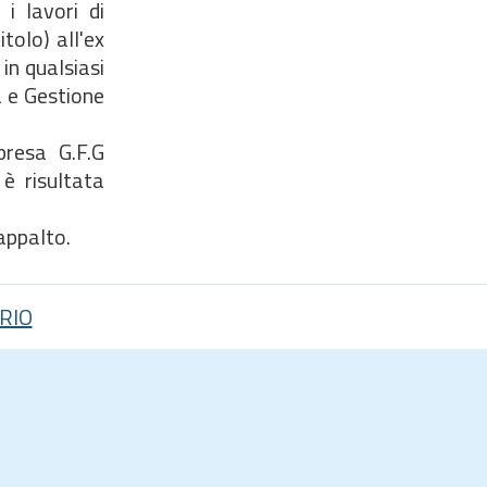
i lavori di
itolo) all'ex
in qualsiasi
a e Gestione
presa G.F.G
è risultata
'appalto.
RIO