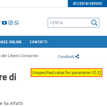
ACCEDI AI SERVIZI
ANZE ONLINE
CONTATTI
à del Libero Consorzio
Condividi
Unspecified value for parameter ID: []
re di
e ha infatti