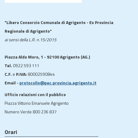
"Libero Consorzio Comunale di Agrigento - Ex Provincia
Regionale di Agrigento"
ai sensi della L.R. n.15/2015
Piazza Aldo Moro, 1 - 92100 Agrigento (AG.)
Tel.
0922 593 111
C.F.
e
P.IVA:
80002590844
Email -
protocollo@pec.provincia.agrigento.it
Ufficio relazioni con il pubblico
Piazza Vittorio Emanuele Agrigento
Numero Verde 800 236 837
Orari