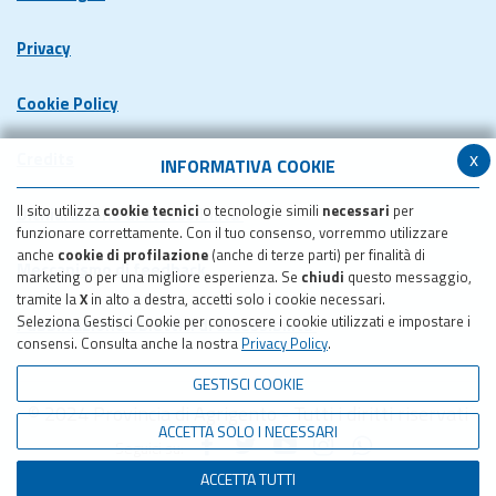
Privacy
Cookie Policy
x
Credits
INFORMATIVA COOKIE
Il sito utilizza
cookie tecnici
o tecnologie simili
necessari
per
Dichiarazione di accessibilita'
funzionare correttamente. Con il tuo consenso, vorremmo utilizzare
anche
cookie di profilazione
(anche di terze parti) per finalità di
Meccanismo di feedback
marketing o per una migliore esperienza. Se
chiudi
questo messaggio,
tramite la
X
in alto a destra, accetti solo i cookie necessari.
Seleziona Gestisci Cookie per conoscere i cookie utilizzati e impostare i
Pubblicazione obiettivi di accessibilita'
consensi. Consulta anche la nostra
Privacy Policy
.
GESTISCI COOKIE
© 2024 Provincia di Agrigento - Tutti i diritti riservati
ACCETTA SOLO I NECESSARI
Seguici su:
ACCETTA TUTTI