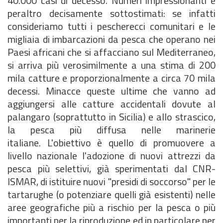
40.000 casi di decesso. Numeri impressionanti e
peraltro decisamente sottostimati: se infatti
consideriamo tutti i pescherecci comunitari e le
migliaia di imbarcazioni da pesca che operano nei
Paesi africani che si affacciano sul Mediterraneo,
si arriva più verosimilmente a una stima di 200
mila catture e proporzionalmente a circa 70 mila
decessi. Minacce queste ultime che vanno ad
aggiungersi alle catture accidentali dovute al
palangaro (soprattutto in Sicilia) e allo strascico,
la pesca più diffusa nelle marinerie
italiane. L'obiettivo è quello di promuovere a
livello nazionale l'adozione di nuovi attrezzi da
pesca più selettivi, già sperimentati dal CNR-
ISMAR, di istituire nuovi "presidi di soccorso" per le
tartarughe (o potenziare quelli già esistenti) nelle
aree geografiche più a rischio per la pesca o più
importanti per la riproduzione ed in particolare per