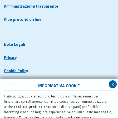
Amministrazione trasparente
Albo pretorio on line
Note Legali
Privacy
Cookie Policy
x
Credits
INFORMATIVA COOKIE
Il sito utilizza
cookie tecnici
o tecnologie simili
necessari
per
Dichiarazione di accessibilita'
funzionare correttamente. Con il tuo consenso, vorremmo utilizzare
anche
cookie di profilazione
(anche di terze parti) per finalità di
Meccanismo di feedback
marketing o per una migliore esperienza. Se
chiudi
questo messaggio,
tramite la
X
in alto a destra, accetti solo i cookie necessari.