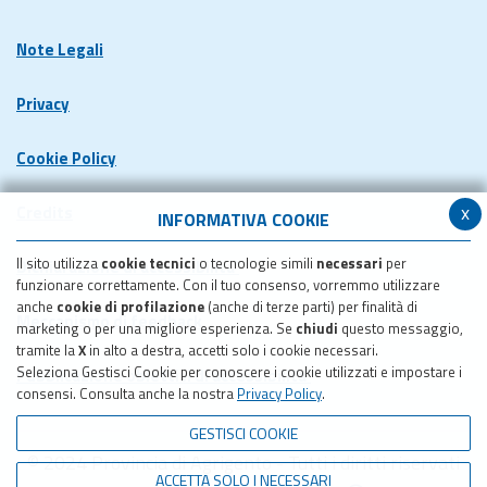
Note Legali
Privacy
Cookie Policy
x
Credits
INFORMATIVA COOKIE
Il sito utilizza
cookie tecnici
o tecnologie simili
necessari
per
Dichiarazione di accessibilita'
funzionare correttamente. Con il tuo consenso, vorremmo utilizzare
anche
cookie di profilazione
(anche di terze parti) per finalità di
Meccanismo di feedback
marketing o per una migliore esperienza. Se
chiudi
questo messaggio,
tramite la
X
in alto a destra, accetti solo i cookie necessari.
Seleziona Gestisci Cookie per conoscere i cookie utilizzati e impostare i
Pubblicazione obiettivi di accessibilita'
consensi. Consulta anche la nostra
Privacy Policy
.
GESTISCI COOKIE
© 2024 Provincia di Agrigento - Tutti i diritti riservati
ACCETTA SOLO I NECESSARI