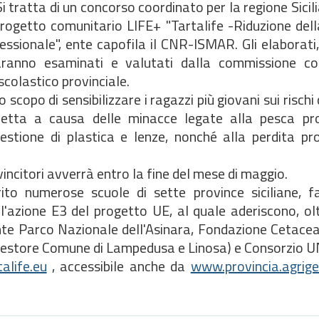
 tratta di un concorso coordinato per la regione Sicili
rogetto comunitario LIFE+ "Tartalife -Riduzione dell
essionale", ente capofila il CNR-ISMAR. Gli elaborati,
, saranno esaminati e valutati dalla commissione 
o scolastico provinciale.
scopo di sensibilizzare i ragazzi più giovani sui rischi 
etta a causa delle minacce legate alla pesca pro
gestione di plastica e lenze, nonché alla perdita pr
 vincitori avverrà entro la fine del mese di maggio.
ito numerose scuole di sette province siciliane, f
'azione E3 del progetto UE, al quale aderiscono, ol
nte Parco Nazionale dell'Asinara, Fondazione Cetace
e Gestore Comune di Lampedusa e Linosa) e Consorzi
alife.eu
, accessibile anche da
www.provincia.agrige