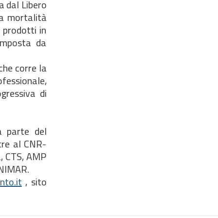
a dal Libero
a mortalità
 prodotti in
composta da
che corre la
fessionale,
ogressiva di
a parte del
tre al CNR-
a, CTS, AMP
o UNIMAR.
nto.it
, sito