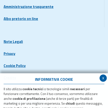
Amministrazione trasparente
Albo pretorio on line
Note Legali
Privacy
Cookie Policy
x
Credits
INFORMATIVA COOKIE
Il sito utilizza
cookie tecnici
o tecnologie simili
necessari
per
Dichiarazione di accessibilita'
funzionare correttamente. Con il tuo consenso, vorremmo utilizzare
anche
cookie di profilazione
(anche di terze parti) per finalità di
Meccanismo di feedback
marketing o per una migliore esperienza. Se
chiudi
questo messaggio,