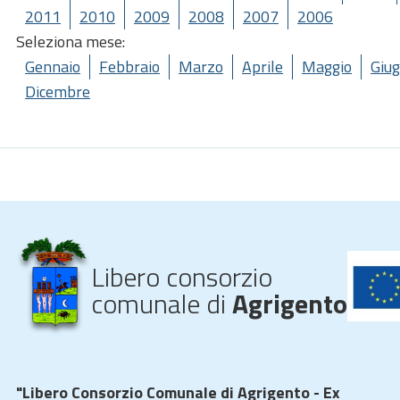
2011
2010
2009
2008
2007
2006
Seleziona mese:
Gennaio
Febbraio
Marzo
Aprile
Maggio
Giu
Dicembre
Libero consorzio
comunale di
Agrigento
"Libero Consorzio Comunale di Agrigento - Ex