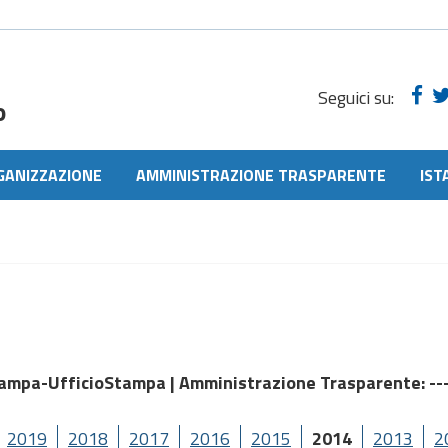
Seguici su:
o
GANIZZAZIONE
AMMINISTRAZIONE TRASPARENTE
IST
tampa-UfficioStampa |
Amministrazione Trasparente
: -
2019
2018
2017
2016
2015
2014
2013
2