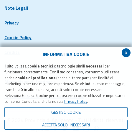
Note Legali
Privacy
Cookie Policy
x
Credits
INFORMATIVA COOKIE
Il sito utilizza
cookie tecnici
o tecnologie simili
necessari
per
Dichiarazione di accessibilita'
funzionare correttamente. Con il tuo consenso, vorremmo utilizzare
anche
cookie di profilazione
(anche di terze parti) per finalità di
Meccanismo di feedback
marketing o per una migliore esperienza. Se
chiudi
questo messaggio,
tramite la
X
in alto a destra, accetti solo i cookie necessari.
Seleziona Gestisci Cookie per conoscere i cookie utilizzati e impostare i
Pubblicazione obiettivi di accessibilita'
consensi. Consulta anche la nostra
Privacy Policy
.
GESTISCI COOKIE
© 2024 Provincia di Agrigento - Tutti i diritti riservati
ACCETTA SOLO I NECESSARI
Seguici su: