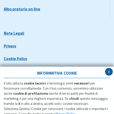
Albo pretorio on line
Note Legali
Privacy
Cookie Policy
x
Credits
INFORMATIVA COOKIE
Il sito utilizza
cookie tecnici
o tecnologie simili
necessari
per
Dichiarazione di accessibilita'
funzionare correttamente. Con il tuo consenso, vorremmo utilizzare
anche
cookie di profilazione
(anche di terze parti) per finalità di
Meccanismo di feedback
marketing o per una migliore esperienza. Se
chiudi
questo messaggio,
tramite la
X
in alto a destra, accetti solo i cookie necessari.
Seleziona Gestisci Cookie per conoscere i cookie utilizzati e impostare i
Pubblicazione obiettivi di accessibilita'
consensi. Consulta anche la nostra
Privacy Policy
.