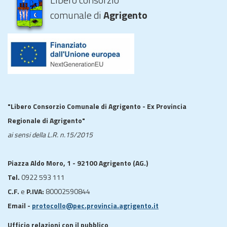
comunale di
Agrigento
"Libero Consorzio Comunale di Agrigento - Ex Provincia
Regionale di Agrigento"
ai sensi della L.R. n.15/2015
Piazza Aldo Moro, 1 - 92100 Agrigento (AG.)
Tel.
0922 593 111
C.F.
e
P.IVA:
80002590844
Email -
protocollo@pec.provincia.agrigento.it
Ufficio relazioni con il pubblico