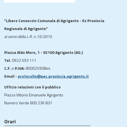
"Libero Consorzio Comunale di Agrigento - Ex Provincia
Regionale di Agrigento"
ai sensi della L.R. n.15/2015
Piazza Aldo Moro, 1 - 92100 Agrigento (AG.)
Tel.
0922 593 111
C.F.
e
P.IVA:
80002590844
Email -
protocollo@pec.provincia.agrigento.it
Ufficio relazioni con il pubblico
Piazza Vittorio Emanuele Agrigento
Numero Verde 800 236 837
Orari