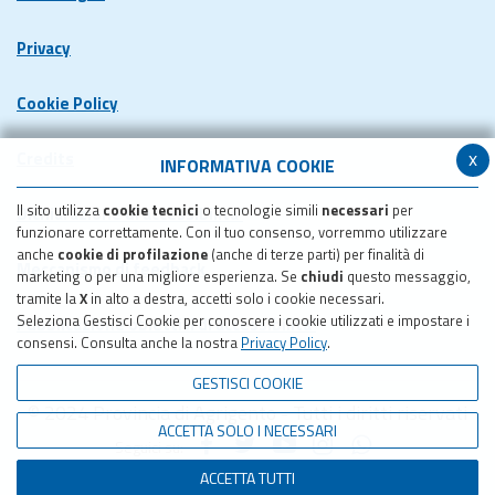
Privacy
Cookie Policy
x
Credits
INFORMATIVA COOKIE
Il sito utilizza
cookie tecnici
o tecnologie simili
necessari
per
Dichiarazione di accessibilita'
funzionare correttamente. Con il tuo consenso, vorremmo utilizzare
anche
cookie di profilazione
(anche di terze parti) per finalità di
Meccanismo di feedback
marketing o per una migliore esperienza. Se
chiudi
questo messaggio,
tramite la
X
in alto a destra, accetti solo i cookie necessari.
Seleziona Gestisci Cookie per conoscere i cookie utilizzati e impostare i
Pubblicazione obiettivi di accessibilita'
consensi. Consulta anche la nostra
Privacy Policy
.
GESTISCI COOKIE
© 2024 Provincia di Agrigento - Tutti i diritti riservati
ACCETTA SOLO I NECESSARI
Seguici su:
ACCETTA TUTTI