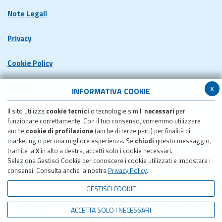
Note Legali
Privacy
Cookie Policy
x
Credits
INFORMATIVA COOKIE
Il sito utilizza
cookie tecnici
o tecnologie simili
necessari
per
Dichiarazione di accessibilita'
funzionare correttamente. Con il tuo consenso, vorremmo utilizzare
anche
cookie di profilazione
(anche di terze parti) per finalità di
Meccanismo di feedback
marketing o per una migliore esperienza. Se
chiudi
questo messaggio,
tramite la
X
in alto a destra, accetti solo i cookie necessari.
Seleziona Gestisci Cookie per conoscere i cookie utilizzati e impostare i
Pubblicazione obiettivi di accessibilita'
consensi. Consulta anche la nostra
Privacy Policy
.
GESTISCI COOKIE
© 2024 Provincia di Agrigento - Tutti i diritti riservati
ACCETTA SOLO I NECESSARI
Seguici su: