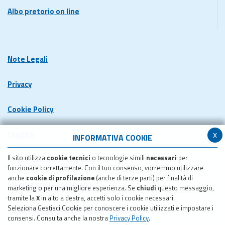
Albo pretorio on line
Note Legali
Privacy
Cookie Policy
x
Credits
INFORMATIVA COOKIE
Il sito utilizza
cookie tecnici
o tecnologie simili
necessari
per
Dichiarazione di accessibilita'
funzionare correttamente. Con il tuo consenso, vorremmo utilizzare
anche
cookie di profilazione
(anche di terze parti) per finalità di
Meccanismo di feedback
marketing o per una migliore esperienza. Se
chiudi
questo messaggio,
tramite la
X
in alto a destra, accetti solo i cookie necessari.
Seleziona Gestisci Cookie per conoscere i cookie utilizzati e impostare i
Pubblicazione obiettivi di accessibilita'
consensi. Consulta anche la nostra
Privacy Policy
.