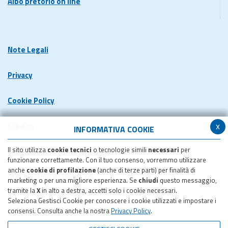
Albo pretorio on line
Note Legali
Privacy
Cookie Policy
x
Credits
INFORMATIVA COOKIE
Il sito utilizza
cookie tecnici
o tecnologie simili
necessari
per
Dichiarazione di accessibilita'
funzionare correttamente. Con il tuo consenso, vorremmo utilizzare
anche
cookie di profilazione
(anche di terze parti) per finalità di
Meccanismo di feedback
marketing o per una migliore esperienza. Se
chiudi
questo messaggio,
tramite la
X
in alto a destra, accetti solo i cookie necessari.
Seleziona Gestisci Cookie per conoscere i cookie utilizzati e impostare i
Pubblicazione obiettivi di accessibilita'
consensi. Consulta anche la nostra
Privacy Policy
.