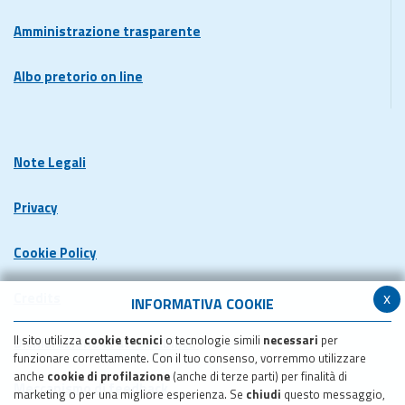
Amministrazione trasparente
Albo pretorio on line
Note Legali
Privacy
Cookie Policy
x
Credits
INFORMATIVA COOKIE
Il sito utilizza
cookie tecnici
o tecnologie simili
necessari
per
Dichiarazione di accessibilita'
funzionare correttamente. Con il tuo consenso, vorremmo utilizzare
anche
cookie di profilazione
(anche di terze parti) per finalità di
Meccanismo di feedback
marketing o per una migliore esperienza. Se
chiudi
questo messaggio,