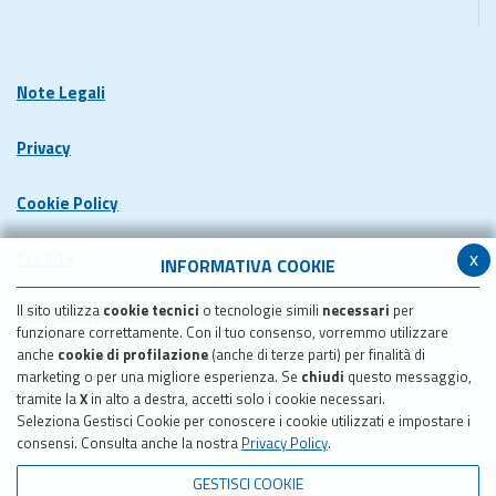
Note Legali
Privacy
Cookie Policy
x
Credits
INFORMATIVA COOKIE
Il sito utilizza
cookie tecnici
o tecnologie simili
necessari
per
Dichiarazione di accessibilita'
funzionare correttamente. Con il tuo consenso, vorremmo utilizzare
anche
cookie di profilazione
(anche di terze parti) per finalità di
Meccanismo di feedback
marketing o per una migliore esperienza. Se
chiudi
questo messaggio,
tramite la
X
in alto a destra, accetti solo i cookie necessari.
Seleziona Gestisci Cookie per conoscere i cookie utilizzati e impostare i
Pubblicazione obiettivi di accessibilita'
consensi. Consulta anche la nostra
Privacy Policy
.
GESTISCI COOKIE