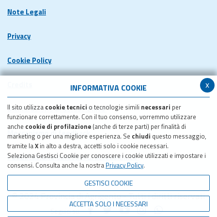
Note Legali
Privacy
Cookie Policy
x
Credits
INFORMATIVA COOKIE
Il sito utilizza
cookie tecnici
o tecnologie simili
necessari
per
Dichiarazione di accessibilita'
funzionare correttamente. Con il tuo consenso, vorremmo utilizzare
anche
cookie di profilazione
(anche di terze parti) per finalità di
Meccanismo di feedback
marketing o per una migliore esperienza. Se
chiudi
questo messaggio,
tramite la
X
in alto a destra, accetti solo i cookie necessari.
Seleziona Gestisci Cookie per conoscere i cookie utilizzati e impostare i
Pubblicazione obiettivi di accessibilita'
consensi. Consulta anche la nostra
Privacy Policy
.
GESTISCI COOKIE
© 2024 Provincia di Agrigento - Tutti i diritti riservati
ACCETTA SOLO I NECESSARI
Seguici su: