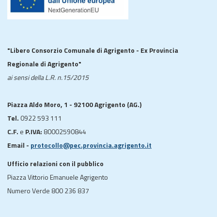
"Libero Consorzio Comunale di Agrigento - Ex Provincia
Regionale di Agrigento"
ai sensi della L.R. n.15/2015
Piazza Aldo Moro, 1 - 92100 Agrigento (AG.)
Tel.
0922 593 111
C.F.
e
P.IVA:
80002590844
Email -
protocollo@pec.provincia.agrigento.it
Ufficio relazioni con il pubblico
Piazza Vittorio Emanuele Agrigento
Numero Verde 800 236 837