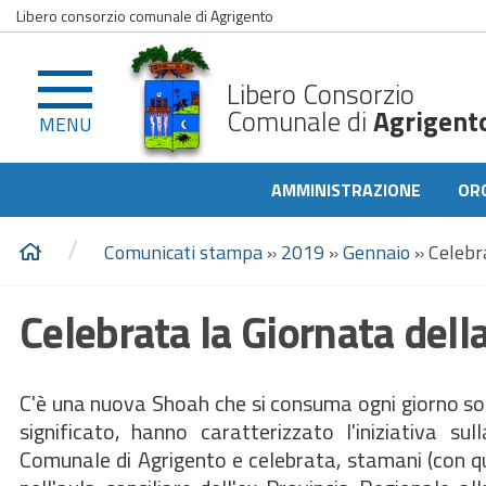
Libero consorzio comunale di Agrigento
Libero Consorzio
Comunale di
Agrigent
MENU
AMMINISTRAZIONE
OR
/
Comunicati stampa
»
2019
»
Gennaio
»
Celebr
Celebrata la Giornata del
C'è una nuova Shoah che si consuma ogni giorno sott
significato, hanno caratterizzato l'iniziativa s
Comunale di Agrigento e celebrata, stamani (con qua