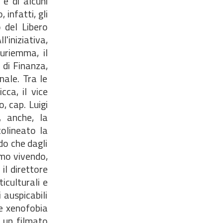
 e di alcuni
infatti, gli
 del Libero
l'iniziativa,
Auriemma, il
 di Finanza,
nale. Tra le
cca, il vice
, cap. Luigi
, anche, la
olineato la
do che dagli
amo vivendo,
il direttore
iculturali e
i auspicabili
 e xenofobia
o un filmato