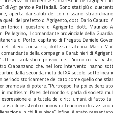
lla presenza di numerose scolaresche dell'agrigentino
 di Agrigento e Raffadali. Sono stati più di duecento, 
ne, aperta dai saluti del commissario straordinario
 quelli del prefetto di Agrigento, dott. Dario Caputo. Al
erritorio: il questore di Agrigento, dott. Maurizio 
ni Pellegrino, il comandante provinciale della Guardia
itaneria di Porto, capitano di Fregata Daniele Gover
e del Libero Consorzio, dott.ssa Caterina Maria Mori
il comandante della compagnia Carabinieri di Agrigento
Ufficio scolastico provinciale. L'incontro ha visto
etro Crapanzano che, nel loro intervento, hanno sott
a partire dalla seconda metà del XX secolo, sottolinean
 un periodo storicamente delicato come quello che sti
er bramosia di potere. "Purtroppo, ha poi evidenziato 
in moltissimi Paesi del mondo si parla di società mult
 espressione e la tutela dei diritti umani, di fatto tal
 causa di insistenti o rinnovati fenomeni di razzismo
enazione in chi li subisce". Infine, è stato presentat