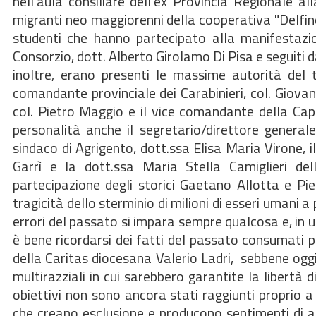
nell'aula consiliare dell'ex Provincia Regionale a
migranti neo maggiorenni della cooperativa "Delfino"
studenti che hanno partecipato alla manifestazio
Consorzio, dott. Alberto Girolamo Di Pisa e seguiti da
inoltre, erano presenti le massime autorità del t
comandante provinciale dei Carabinieri, col. Giovan
col. Pietro Maggio e il vice comandante della Cap
personalità anche il segretario/direttore general
sindaco di Agrigento, dott.ssa Elisa Maria Virone, 
Garrì e la dott.ssa Maria Stella Camiglieri dell'
partecipazione degli storici Gaetano Allotta e Pi
tragicità dello sterminio di milioni di esseri umani 
errori del passato si impara sempre qualcosa e, in
è bene ricordarsi dei fatti del passato consumati p
della Caritas diocesana Valerio Ladri, sebbene oggi 
multirazziali in cui sarebbero garantite la libertà di
obiettivi non sono ancora stati raggiunti proprio a
che creano esclusione e producono sentimenti di ali