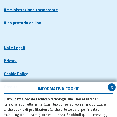
Amministrazione trasparente
Albo pretorio on line
Note Legali
Privacy
Cookie Policy
x
Credits
INFORMATIVA COOKIE
Il sito utilizza
cookie tecnici
o tecnologie simili
necessari
per
Dichiarazione di accessibilita'
funzionare correttamente. Con il tuo consenso, vorremmo utilizzare
anche
cookie di profilazione
(anche di terze parti) per finalità di
Meccanismo di feedback
marketing o per una migliore esperienza. Se
chiudi
questo messaggio,