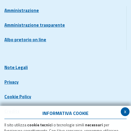
Amministrazione
Amministrazione trasparente
Albo pretorio on line
Note Legali
Privacy
Cookie Policy
x
Credits
INFORMATIVA COOKIE
Il sito utilizza
cookie tecnici
o tecnologie simili
necessari
per
Dichiarazione di accessibilita'
funzionare correttamente. Con il tuo consenso, vorremmo utilizzare