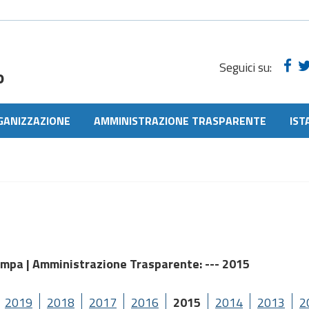
Seguici su:
o
GANIZZAZIONE
AMMINISTRAZIONE TRASPARENTE
IST
ampa |
Amministrazione Trasparente
: --- 2015
2019
2018
2017
2016
2015
2014
2013
2