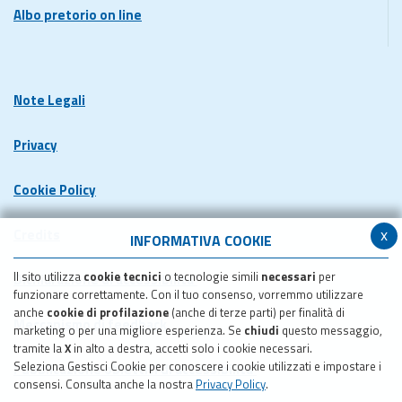
Albo pretorio on line
Note Legali
Privacy
Cookie Policy
x
Credits
INFORMATIVA COOKIE
Il sito utilizza
cookie tecnici
o tecnologie simili
necessari
per
Dichiarazione di accessibilita'
funzionare correttamente. Con il tuo consenso, vorremmo utilizzare
anche
cookie di profilazione
(anche di terze parti) per finalità di
Meccanismo di feedback
marketing o per una migliore esperienza. Se
chiudi
questo messaggio,
tramite la
X
in alto a destra, accetti solo i cookie necessari.
Seleziona Gestisci Cookie per conoscere i cookie utilizzati e impostare i
Pubblicazione obiettivi di accessibilita'
consensi. Consulta anche la nostra
Privacy Policy
.