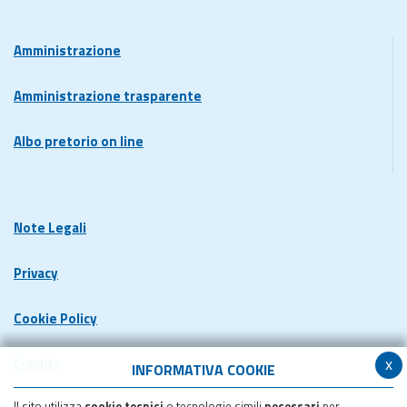
Amministrazione
Amministrazione trasparente
Albo pretorio on line
Note Legali
Privacy
Cookie Policy
x
Credits
INFORMATIVA COOKIE
Il sito utilizza
cookie tecnici
o tecnologie simili
necessari
per