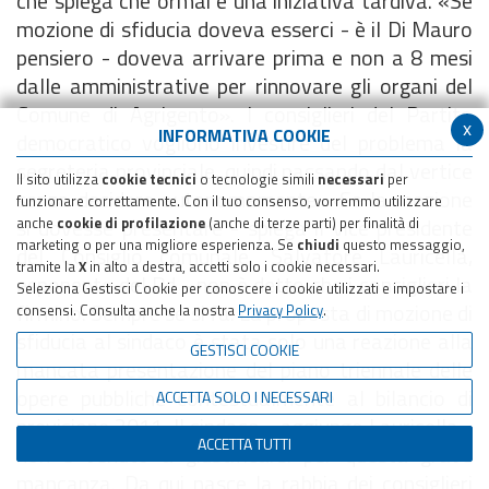
che spiega che ormai è una iniziativa tardiva. «Se
mozione di sfiducia doveva esserci - è il Di Mauro
pensiero - doveva arrivare prima e non a 8 mesi
dalle amministrative per rinnovare gli organi del
Comune di Agrigento». I consiglieri del Partito
x
INFORMATIVA COOKIE
democratico vogliono investire del problema la
segreteria provinciale, quindi passando dal vertice
Il sito utilizza
cookie tecnici
o tecnologie simili
necessari
per
senza decidere autonomamente. «Se la mozione
funzionare correttamente. Con il tuo consenso, vorremmo utilizzare
si dovesse presentare - spiega il vice presidente
anche
cookie di profilazione
(anche di terze parti) per finalità di
marketing o per una migliore esperienza. Se
chiudi
questo messaggio,
del Consiglio comunale, Salvatore Lauricella,
tramite la
X
in alto a destra, accetti solo i cookie necessari.
esponente del Pd - non è detto che i consiglieri la
Seleziona Gestisci Cookie per conoscere i cookie utilizzati e impostare i
firmino. Sempre se si fa. La proposta di mozione di
consensi. Consulta anche la nostra
Privacy Policy
.
sfiducia al sindaco è stata solo una reazione alla
GESTISCI COOKIE
mancata presentazione del piano triennale delle
opere pubbliche contestualmente al bilancio di
ACCETTA SOLO I NECESSARI
previsione 2011. Il sindaco - aggiunge Lauricella -
ACCETTA TUTTI
non è venuto a giustificarsi per questa grave
mancanza. Da qui nasce la rabbia dei consiglieri