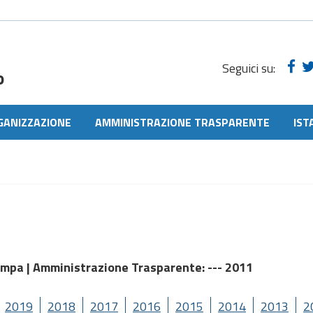
Seguici su:
o
GANIZZAZIONE
AMMINISTRAZIONE TRASPARENTE
IST
ampa |
Amministrazione Trasparente
: --- 2011
2019
2018
2017
2016
2015
2014
2013
2