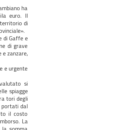
 Cambiano ha
la euro. Il
erritorio di
ovinciale».
e di Gaffe e
ne di grave
e e zanzare,
le e urgente
alutato  si
elle spiagge
ra tori degli
i portati dal
to il costo
rimborso. La
na la somma