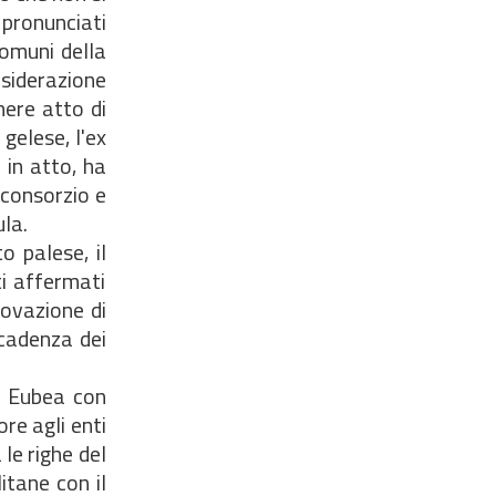
o pronunciati
comuni della
nsiderazione
nere atto di
gelese, l'ex
 in atto, ha
 consorzio e
ula.
 palese, il
ti affermati
rovazione di
scadenza dei
a Eubea con
re agli enti
le righe del
itane con il