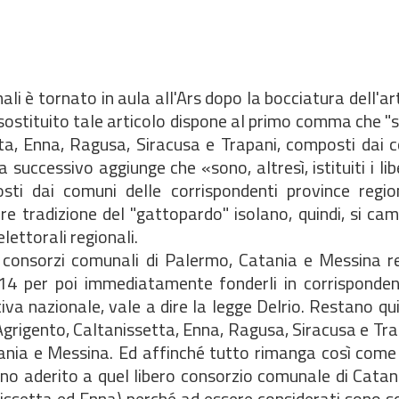
ali è tornato in aula all'Ars dopo la bocciatura dell'art
stituito tale articolo dispone al primo comma che "so
etta, Enna, Ragusa, Siracusa e Trapani, composti dai 
successivo aggiunge che «sono, altresì, istituiti i lib
i dai comuni delle corrispondenti province regiona
re tradizione del "gattopardo" isolano, quindi, si ca
lettorali regionali.
eri consorzi comunali di Palermo, Catania e Messina re
2014 per poi immediatamente fonderli in corrisponden
va nazionale, vale a dire la legge Delrio. Restano qui
di Agrigento, Caltanissetta, Enna, Ragusa, Siracusa e Tra
tania e Messina. Ed affinché tutto rimanga così come
ano aderito a quel libero consorzio comunale di Cata
anissetta ed Enna) perché ad essere considerati sono s