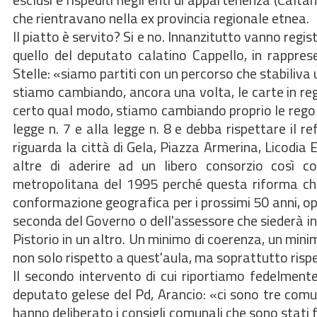
che rientravano nella ex provincia regionale etnea.
Il piatto è servito? Si e no. Innanzitutto vanno regist
quello del deputato calatino Cappello, in rappre
Stelle: «siamo partiti con un percorso che stabiliva 
stiamo cambiando, ancora una volta, le carte in reg
certo qual modo, stiamo cambiando proprio le regole
legge n. 7 e alla legge n. 8 e debba rispettare il 
riguarda la città di Gela, Piazza Armerina, Licodia 
altre di aderire ad un libero consorzio così co
metropolitana del 1995 perché questa riforma ch
conformazione geografica per i prossimi 50 anni, o
seconda del Governo o dell'assessore che siederà in 
Pistorio in un altro. Un minimo di coerenza, un mini
non solo rispetto a quest'aula, ma soprattutto risp
Il secondo intervento di cui riportiamo fedelmente
deputato gelese del Pd, Arancio: «ci sono tre comun
hanno deliberato i consigli comunali che sono stati 