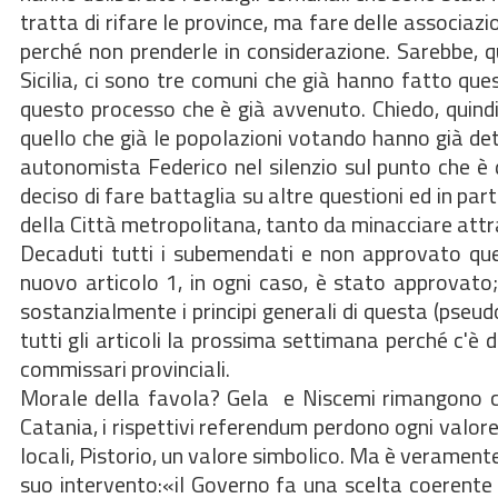
tratta di rifare le province, ma fare delle associazio
perché non prenderle in considerazione. Sarebbe, q
Sicilia, ci sono tre comuni che già hanno fatto qu
questo processo che è già avvenuto. Chiedo, quindi
quello che già le popolazioni votando hanno già det
autonomista Federico nel silenzio sul punto che è di
deciso di fare battaglia su altre questioni ed in par
della Città metropolitana, tanto da minacciare attra
Decaduti tutti i subemendati e non approvato quel
nuovo articolo 1, in ogni caso, è stato approvato; 
sostanzialmente i principi generali di questa (pseudo
tutti gli articoli la prossima settimana perché c'è
commissari provinciali.
Morale della favola? Gela e Niscemi rimangono c
Catania, i rispettivi referendum perdono ogni valore
locali, Pistorio, un valore simbolico. Ma è veramente
suo intervento:«il Governo fa una scelta coerente c