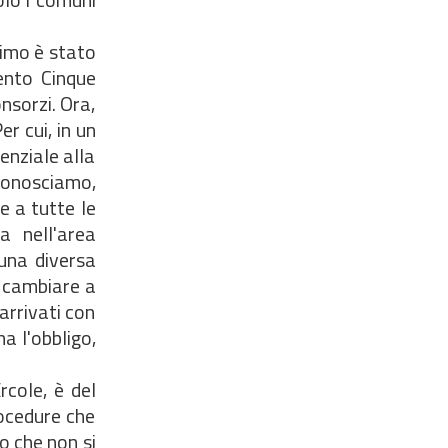
primo è stato
ento Cinque
nsorzi. Ora,
r cui, in un
enziale alla
 conosciamo,
e a tutte le
a nell'area
una diversa
e cambiare a
arrivati con
a l'obbligo,
rcole, è del
rocedure che
o che non si