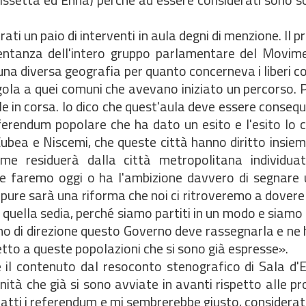
rati un paio di interventi in aula degni di menzione. Il 
sentanza dell'intero gruppo parlamentare del Movim
una diversa geografia per quanto concerneva i liberi co
ola a quei comuni che avevano iniziato un percorso. Pe
 in corsa. Io dico che quest'aula deve essere consequ
referendum popolare che ha dato un esito e l'esito lo
Eubea e Niscemi, che queste città hanno diritto insiem
me residuerà dalla città metropolitana individuat
e faremo oggi o ha l'ambizione davvero di segnare 
ppure sarà una riforma che noi ci ritroveremo a dover
quella sedia, perché siamo partiti in un modo e siamo 
mo di direzione questo Governo deve rassegnarla e ne h
etto a queste popolazioni che si sono già espresse».
 il contenuto dal resoconto stenografico di Sala d'E
ità che già si sono avviate in avanti rispetto alle p
fatti i referendum e mi sembrerebbe giusto, considerat