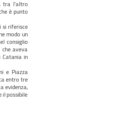
 tra l'altro
 che è punto
si riferisce
lche modo un
l consiglio
, che aveva
 Catania in
mi e Piazza
ta entro tre
ta evidenza,
il possibile