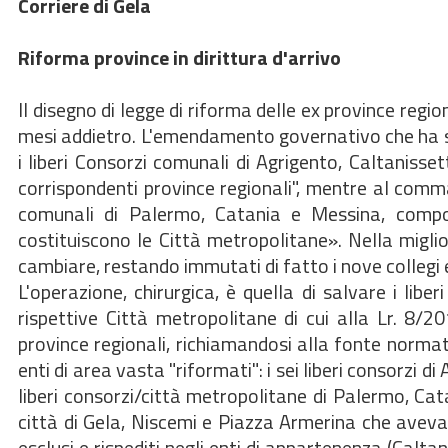
Corriere di Gela
Riforma province in dirittura d'arrivo
Il disegno di legge di riforma delle ex province region
mesi addietro. L'emendamento governativo che ha so
i liberi Consorzi comunali di Agrigento, Caltaniss
corrispondenti province regionali", mentre al comma 
comunali di Palermo, Catania e Messina, compost
costituiscono le Città metropolitane». Nella miglio
cambiare, restando immutati di fatto i nove collegi e
L'operazione, chirurgica, è quella di salvare i lib
rispettive Città metropolitane di cui alla Lr. 8/
province regionali, richiamandosi alla fonte normati
enti di area vasta "riformati": i sei liberi consorzi 
liberi consorzi/città metropolitane di Palermo, Ca
città di Gela, Niscemi e Piazza Armerina che avev
esclusi e rispediti negli enti di appartenenza (Calt