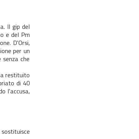
. Il gip del
nzo e del Pm
one. D'Orsi,
sione per un
e senza che
a restituito
priato di 40
do l'accusa,
 sostituisce