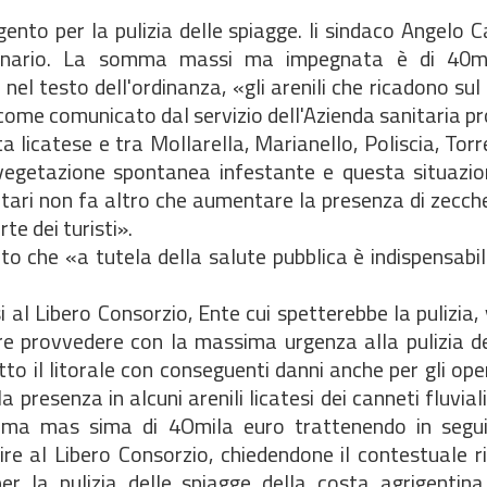
igento per la pulizia delle spiagge. li sindaco Angelo
dinario. La somma massi ma impegnata è di 40mi
el testo dell'ordinanza, «gli arenili che ricadono sul t
come comunicato dal servizio dell'Azienda sanitaria pr
ta licatese e tra Mollarella, Marianello, Poliscia, Torr
 vegetazione spontanea infestante e questa situazio
nitari non fa altro che aumentare la presenza di zecch
te dei turisti».
ito che «a tutela della salute pubblica è indispensabi
i al Libero Consorzio, Ente cui spetterebbe la pulizia, v
rre provvedere con la massima urgenza alla pulizia d
tutto il litorale con conseguenti danni anche per gli ope
 presenza in alcuni arenili licatesi dei canneti fluvial
ma mas sima di 4Omila euro trattenendo in segui
rire al Libero Consorzio, chiedendone il contestuale 
er la pulizia delle spiagge della costa agrigenti