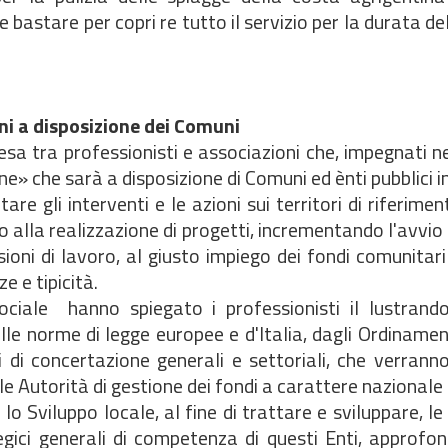
astare per copri re tutto il servizio per la durata de
ni a disposizione dei Comuni
esa tra professionisti e associazioni che, impegnati nel
e» che sarà a disposizione di Comuni ed ènti pubblici i
are gli interventi e le azioni sui territori di riferime
o alla realizzazione di progetti, incrementando l'avvio d
oni di lavoro, al giusto impiego dei fondi comunitari 
e e tipicità.
le  hanno spiegato i professionisti il lustrando l
le norme di legge europee e d'Italia, dagli Ordinament
 di concertazione generali e settoriali, che verranno 
lle Autorità di gestione dei fondi a carattere nazionale
lo Sviluppo locale, al fine di trattare e sviluppare, le 
egici generali di competenza di questi Enti, approfo