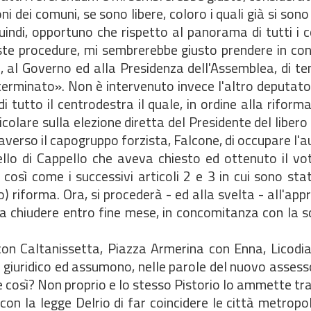
ni dei comuni, se sono libere, coloro i quali già si son
uindi, opportuno che rispetto al panorama di tutti i 
este procedure, mi sembrerebbe giusto prendere in co
, al Governo ed alla Presidenza dell'Assemblea, di te
erminato». Non è intervenuto invece l'altro deputato 
 tutto il centrodestra il quale, in ordine alla riforma
ticolare sulla elezione diretta del Presidente del libero
verso il capogruppo forzista, Falcone, di occupare l'a
lo di Cappello che aveva chiesto ed ottenuto il voto
così come i successivi articoli 2 e 3 in cui sono sta
) riforma. Ora, si procederà - ed alla svelta - all'app
 da chiudere entro fine mese, in concomitanza con la 
on Caltanissetta, Piazza Armerina con Enna, Licodi
 giuridico ed assumono, nelle parole del nuovo assesso
 così? Non proprio e lo stesso Pistorio lo ammette tra 
on la legge Delrio di far coincidere le città metropol