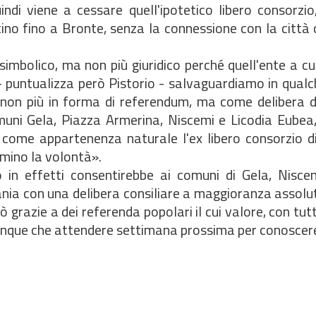
ndi viene a cessare quell'ipotetico libero consorzio,
tino fino a Bronte, senza la connessione con la città
imbolico, ma non più giuridico perché quell'ente a cui 
 - puntualizza però Pistorio - salvaguardiamo in qua
 non più in forma di referendum, ma come delibera de
uni Gela, Piazza Armerina, Niscemi e Licodia Eubea
come appartenenza naturale l'ex libero consorzio di
rmino la volontà».
 in effetti consentirebbe ai comuni di Gela, Nisce
ania con una delibera consiliare a maggioranza assolu
iò grazie a dei referenda popolari il cui valore, con tut
nque che attendere settimana prossima per conoscere 