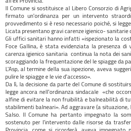
all'ex Provincia.
Il Comune si sostituisce al Libero Consorzio di Agr
firmato un'ordinanza per un intervento straor
provvedimento si è reso necessario poiché, si legge n
Licata presentano gravi carenze igienico- sanitarie 
Gli uffici sanitari hanno infatti «ispezionato la cos
Foce Gallina, è stata evidenziata la presenza di
carenza igienico sanitaria  continua la nota dei sa
scoraggiando la frequentazione del le spiagge da par
L'Asp, al termine della sua ispezione, aveva sugger
pulire le spiagge e le vie d'accesso».
Da lì, la decisione da parte del Comune di sostituirs
legge ancora nell'ordinanza sindacale  «che occo
alfine di evitare la non fruibilità e balneabilità di 
stabilimenti balneari». Ad aggravare (a situazione, la
Salso. Il Comune ha pertanto impegnato la som
sostenuto per l'intervento dalle risorse da trasfe
Provincia, come si ricorderà, aveva impegnato p