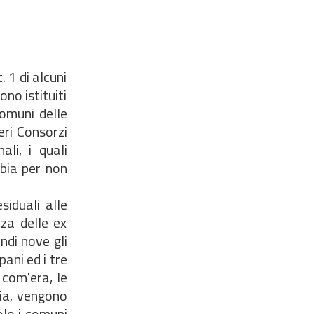
. 1 di alcuni
no istituiti
comuni delle
eri Consorzi
li, i quali
mbia per non
siduali alle
za delle ex
ndi nove gli
pani ed i tre
 com'era, le
nia, vengono
olo i comuni