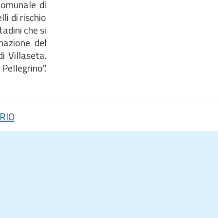
Comunale di
li di rischio
adini che si
rmazione del
i Villaseta.
ellegrino".
RIO