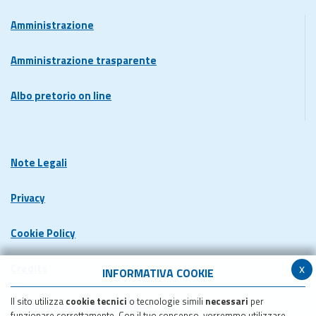
Amministrazione
Amministrazione trasparente
Albo pretorio on line
Note Legali
Privacy
Cookie Policy
x
Credits
INFORMATIVA COOKIE
Il sito utilizza
cookie tecnici
o tecnologie simili
necessari
per
Dichiarazione di accessibilita'
funzionare correttamente. Con il tuo consenso, vorremmo utilizzare