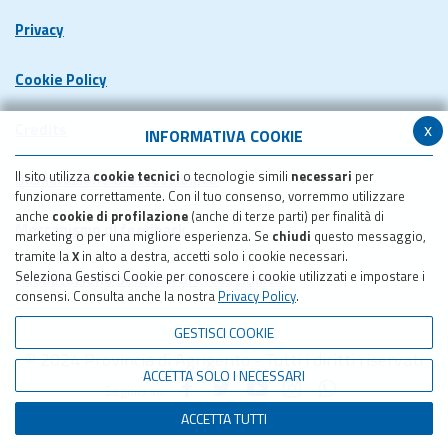
Privacy
Cookie Policy
x
Credits
INFORMATIVA COOKIE
Il sito utilizza
cookie tecnici
o tecnologie simili
necessari
per
Dichiarazione di accessibilita'
funzionare correttamente. Con il tuo consenso, vorremmo utilizzare
anche
cookie di profilazione
(anche di terze parti) per finalità di
Meccanismo di feedback
marketing o per una migliore esperienza. Se
chiudi
questo messaggio,
tramite la
X
in alto a destra, accetti solo i cookie necessari.
Seleziona Gestisci Cookie per conoscere i cookie utilizzati e impostare i
Pubblicazione obiettivi di accessibilita'
consensi. Consulta anche la nostra
Privacy Policy
.
GESTISCI COOKIE
© 2024 Provincia di Agrigento - Tutti i diritti riservati
ACCETTA SOLO I NECESSARI
Seguici su:
ACCETTA TUTTI