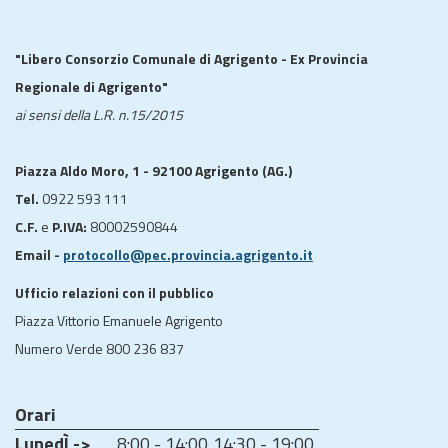
"Libero Consorzio Comunale di Agrigento - Ex Provincia
Regionale di Agrigento"
ai sensi della L.R. n.15/2015
Piazza Aldo Moro, 1 - 92100 Agrigento (AG.)
Tel.
0922 593 111
C.F.
e
P.IVA:
80002590844
Email -
protocollo@pec.provincia.agrigento.it
Ufficio relazioni con il pubblico
Piazza Vittorio Emanuele Agrigento
Numero Verde 800 236 837
Orari
LunedÌ ->
8:00 - 14:00
14:30 - 19:00