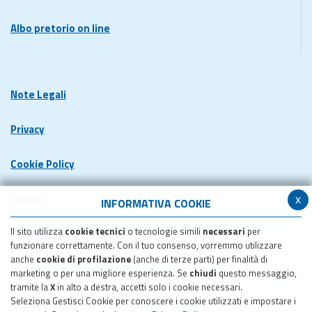
Albo pretorio on line
Note Legali
Privacy
Cookie Policy
x
Credits
INFORMATIVA COOKIE
Il sito utilizza
cookie tecnici
o tecnologie simili
necessari
per
Dichiarazione di accessibilita'
funzionare correttamente. Con il tuo consenso, vorremmo utilizzare
anche
cookie di profilazione
(anche di terze parti) per finalità di
Meccanismo di feedback
marketing o per una migliore esperienza. Se
chiudi
questo messaggio,
tramite la
X
in alto a destra, accetti solo i cookie necessari.
Seleziona Gestisci Cookie per conoscere i cookie utilizzati e impostare i
Pubblicazione obiettivi di accessibilita'