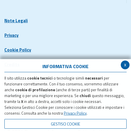
Note Legali
Privacy
Cookie Policy
x
Credits
INFORMATIVA COOKIE
Il sito utilizza
cookie tecnici
o tecnologie simili
necessari
per
Dichiarazione di accessibilita'
funzionare correttamente. Con il tuo consenso, vorremmo utilizzare
anche
cookie di profilazione
(anche di terze parti) per finalità di
Meccanismo di feedback
marketing o per una migliore esperienza. Se
chiudi
questo messaggio,
tramite la
X
in alto a destra, accetti solo i cookie necessari.
Seleziona Gestisci Cookie per conoscere i cookie utilizzati e impostare i
Pubblicazione obiettivi di accessibilita'
consensi. Consulta anche la nostra
Privacy Policy
.
GESTISCI COOKIE