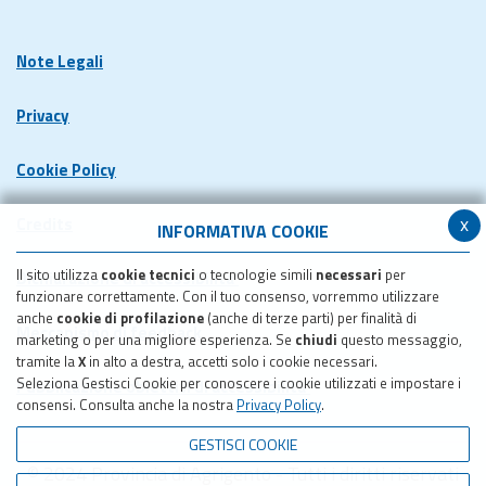
Note Legali
Privacy
Cookie Policy
x
Credits
INFORMATIVA COOKIE
Il sito utilizza
cookie tecnici
o tecnologie simili
necessari
per
Dichiarazione di accessibilita'
funzionare correttamente. Con il tuo consenso, vorremmo utilizzare
anche
cookie di profilazione
(anche di terze parti) per finalità di
Meccanismo di feedback
marketing o per una migliore esperienza. Se
chiudi
questo messaggio,
tramite la
X
in alto a destra, accetti solo i cookie necessari.
Seleziona Gestisci Cookie per conoscere i cookie utilizzati e impostare i
Pubblicazione obiettivi di accessibilita'
consensi. Consulta anche la nostra
Privacy Policy
.
GESTISCI COOKIE
© 2024 Provincia di Agrigento - Tutti i diritti riservati