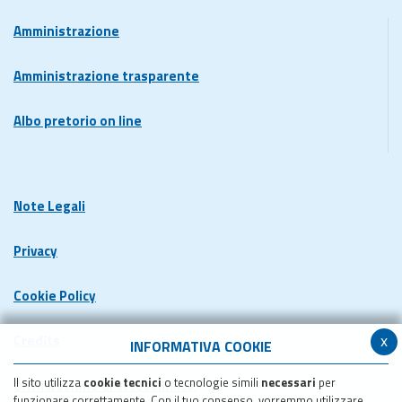
Amministrazione
Amministrazione trasparente
Albo pretorio on line
Note Legali
Privacy
Cookie Policy
x
Credits
INFORMATIVA COOKIE
Il sito utilizza
cookie tecnici
o tecnologie simili
necessari
per
Dichiarazione di accessibilita'
funzionare correttamente. Con il tuo consenso, vorremmo utilizzare