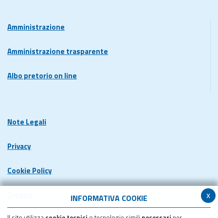
Amministrazione
Amministrazione trasparente
Albo pretorio on line
Note Legali
Privacy
Cookie Policy
x
Credits
INFORMATIVA COOKIE
Il sito utilizza
cookie tecnici
o tecnologie simili
necessari
per