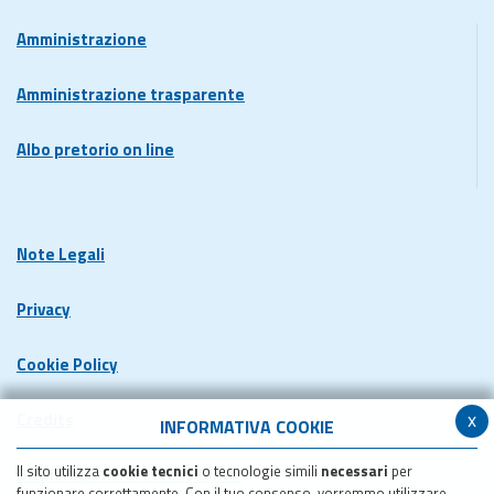
Amministrazione
Amministrazione trasparente
Albo pretorio on line
Note Legali
Privacy
Cookie Policy
x
Credits
INFORMATIVA COOKIE
Il sito utilizza
cookie tecnici
o tecnologie simili
necessari
per
Dichiarazione di accessibilita'
funzionare correttamente. Con il tuo consenso, vorremmo utilizzare