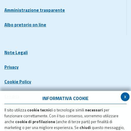
Amministrazione trasparente
Albo pretorio on line
Note Legali
Privacy
Cookie Policy
x
Credits
INFORMATIVA COOKIE
Il sito utilizza
cookie tecnici
o tecnologie simili
necessari
per
Dichiarazione di accessibilita'
funzionare correttamente. Con il tuo consenso, vorremmo utilizzare
anche
cookie di profilazione
(anche di terze parti) per finalità di
Meccanismo di feedback
marketing o per una migliore esperienza. Se
chiudi
questo messaggio,