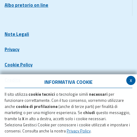
Albo pretorio on line
Note Legali
Privacy
Cookie Policy
x
Credits
INFORMATIVA COOKIE
Il sito utilizza
cookie tecnici
o tecnologie simili
necessari
per
Dichiarazione di accessibilita'
funzionare correttamente. Con il tuo consenso, vorremmo utilizzare
anche
cookie di profilazione
(anche di terze parti) per finalità di
Meccanismo di feedback
marketing o per una migliore esperienza. Se
chiudi
questo messaggio,
tramite la
X
in alto a destra, accetti solo i cookie necessari.
Seleziona Gestisci Cookie per conoscere i cookie utilizzati e impostare i
Pubblicazione obiettivi di accessibilita'
consensi. Consulta anche la nostra
Privacy Policy
.