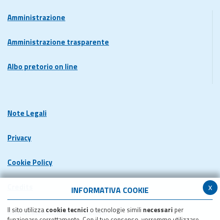
Amministrazione
Amministrazione trasparente
Albo pretorio on line
Note Legali
Privacy
Cookie Policy
x
Credits
INFORMATIVA COOKIE
Il sito utilizza
cookie tecnici
o tecnologie simili
necessari
per
Dichiarazione di accessibilita'
funzionare correttamente. Con il tuo consenso, vorremmo utilizzare