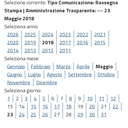
Selezione corrente:
Tipo Comunicazione
: Rassegna
Stampa |
Amministrazione Trasparente
: --- 23
Maggio 2018
Seleziona anno:
2026
2025
2024
2023
2022
2021
2020
2019
2018
2017
2016
2015
2014
2013
2012
2011
Seleziona mese:
Gennaio
Febbraio
Marzo
Aprile
Maggio
Giugno
Luglio
Agosto
Settembre
Ottobre
Novembre
Dicembre
Seleziona giorno:
1
2
3
4
5
6
7
8
9
10
11
12
13
14
15
16
17
18
19
20
21
22
23
24
25
26
27
28
29
30
31